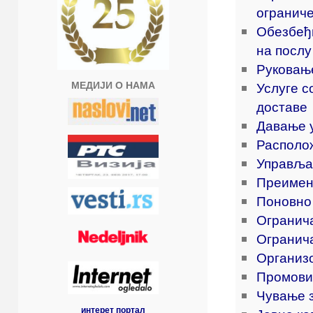
огранич
Обезбеђи
на послу
Руковањ
МЕДИЈИ О НАМА
Услуге с
доставе
Давање 
Располо
Управља
Преимен
Поновно
Огранича
Огранич
Организо
Промови
Чување 
интерет портал