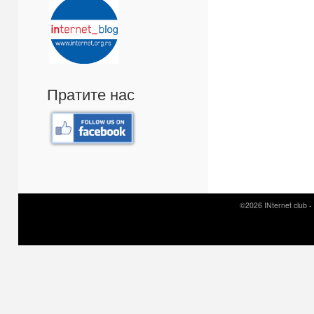
Пратите нас
©2026 INternet club -
Prirodni kamen c