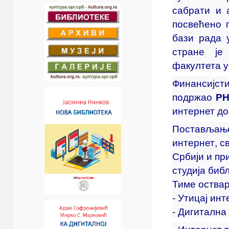
сабрати и 
посвећено 
бази рада 
стране је
факултета у
Финанси
подржао
Р
интернет до
Постављањем
интернет, с
Србији и пр
студија биб
Тиме оствар
- Утицај ин
- Дигитална