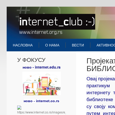
НАСЛОВНА
О НАМА
ВЕСТИ
АКТИВНО
Пројек
У ФОКУСУ
БИБЛИ
ново - internet.edu.rs
Овај пројека
практикум
интернету 
библиотеке
ново - internet.co.rs
су своју ко
путем инте