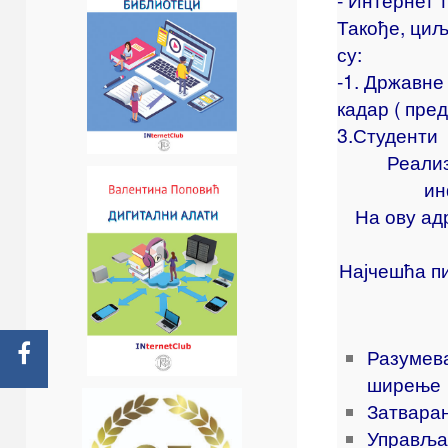
- Интернет т
Такође, циљ
су:
-1. Државне
кадар ( пре
3.
Студенти
Реализ
ин
На ову ад
Најчешћа п
Разумев
ширење
Затвара
Управља