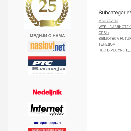
Subcategorie
МАНУБАЛК
WEB - БИБЛИОТЕК
СРБin
МЕДИЈИ О НАМА
BIBLIOTECA FUTU
ТЕЛЕДОМ
НВО Е-РЕСУРС Ц
интерет портал