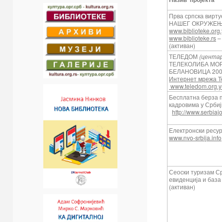
Прва српска вирт
НАШЕГ ОКРУЖЕ
www.biblioteke.org
www.biblioteke.rs
(активан)
ТЕЛЕДОМ
(цента
ТЕЛЕКОЛИБА МОР
БЕЛАНОВИЦА 2000
Интернет мрежа Т
www.teledom.org.y
Бесплатна берза 
кадровима у Србиј
http://www.serbiajo
Електронски ресу
www.nvo-srbija.info
Сеоски туризам Ср
евиденција и баз
(активан)