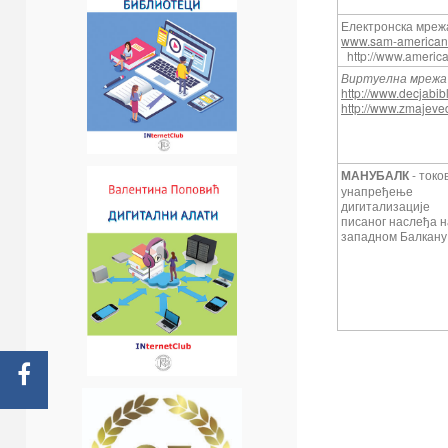
Електронска мрежа
www.sam-americanc
http://www.america
Виртуелна мрежа 
http://www.decjabibl
http://www.zmajeved
МАНУБАЛК
- токо
унапређење
дигитализације
писаног наслеђа н
западном Балкану