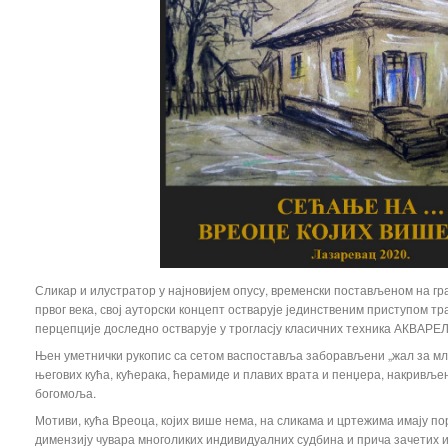
Сликар и илустратор у најновијем опусу, временски постављеном на гр
првог века, свој ауторски концепт остварује јединственим приступом 
перцепције доследно остварује у трогласју класичних техника АКВАР
Њен уметнички рукопис са сетом васпоставља заборављени „жал за мл
његових кућа, кућерака, ћерамиде и плавих врата и пенџера, накривље
богомоља.
Мотиви, кућа Вреоца, којих више нема, на сликама и цртежима имају по
димензију чувара многоликих индивидуалних судбина и прича зачетих