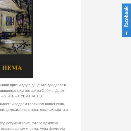
аници прве и друге деценије двадесет и
традиционалним мотивима Србије. Драж
ЕЛ – УГАЉ – СУВИ ПАСТЕЛ.
адост“ и ведром топлином нашег села,
них димњака и плотова, дрвених вајата и
ред документарне, готово архивску,
 и проживљеним у њима. Аура фамилија