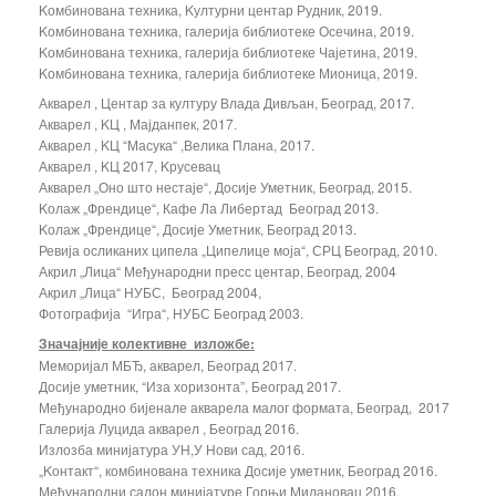
Kомбинована техника, Kултурни центар Рудник, 2019.
Kомбинована техника, галерија библиотеке Осечина, 2019.
Kомбинована техника, галерија библиотеке Чајетина, 2019.
Kомбинована техника, галерија библиотеке Мионица, 2019.
Акварел , Центар за културу Влада Дивљан, Београд, 2017.
Акварел , KЦ , Мајданпек, 2017.
Акварел , KЦ “Масука“ ,Велика Плана, 2017.
Акварел , KЦ 2017, Kрусевац
Акварел „Оно што нестаје“, Досије Уметник, Београд, 2015.
Kолаж „Френдице“, Кафе Ла Либертад Београд 2013.
Kолаж „Френдице“, Досије Уметник, Београд 2013.
Ревија осликаних ципела „Ципелице моја“, СРЦ Београд, 2010.
Акрил „Лица“ Међународни пресс центар, Београд, 2004
Акрил „Лица“ НУБС, Београд 2004,
Фотографија “Игра“, НУБС Београд 2003.
Значајније колективне изложбе:
Меморијал МБЂ, акварел, Београд 2017.
Досије уметник, “Иза хоризонта”, Београд 2017.
Међународно бијенале акварела малог формата, Београд, 2017
Галерија Луцида акварел , Београд 2016.
Излозба минијатура УН,У Нови сад, 2016.
„Kонтакт“, комбинована техника Досије уметник, Београд 2016.
Међународни салон минијатуре Горњи Милановац 2016.