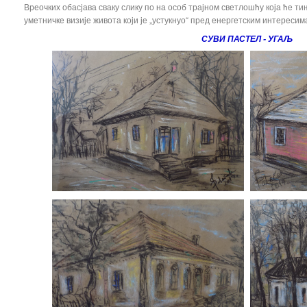
Вреочких обасјава сваку слику по на особ трајном светлошћу која ће т
уметничке визије живота који је „устукнуо“ пред енергетским интересим
СУВИ ПАСТЕЛ - УГАЉ