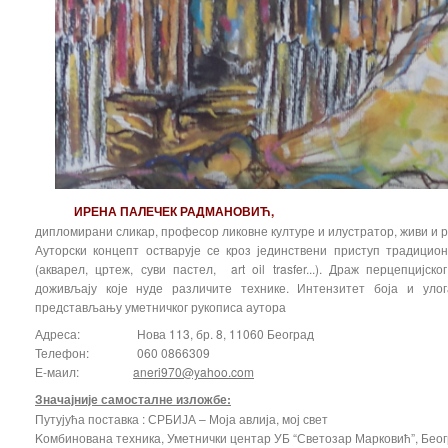
ИРЕНА ПАЛЕЧЕК РАДМАНОВИЋ,
дипломирани сликар, професор ликовне културе и илустратор, живи и р
Ауторски концепт остварује се кроз јединствени приступ традици
(акварел, цртеж, суви пастел, art oil trasfer...). Драж перцепцијс
доживљају које нуде различите технике. Интензитет боја и уло
представљању уметничког рукописа аутора
Адреса: Нова 113, бр. 8, 11060 Београд
Телефон: 060 0866309
Е-маил:
aneri970@yahoo.com
Значајније самосталне изложбе:
Путујућа поставка : СРБИЈА – Моја авлија, мој свет
Kомбинована техника, Уметнички центар УБ “Светозар Марковић”, Беог