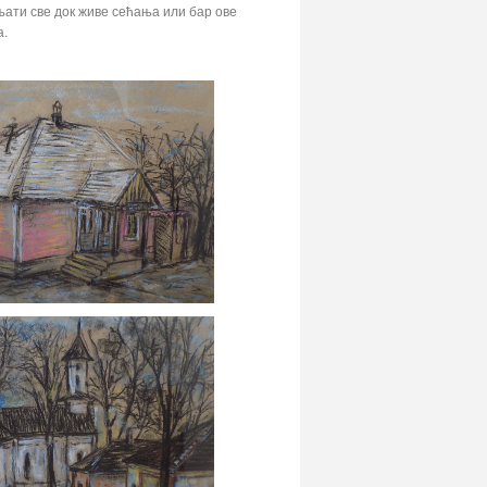
ињати све док живе сећања или бар ове
а.