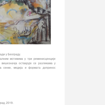
ади у Београду.
оналним мотивима у три реминисценције
ког вишезначја остварује се разликама у
га сенке, медија и формата допринос
рад, 2019.