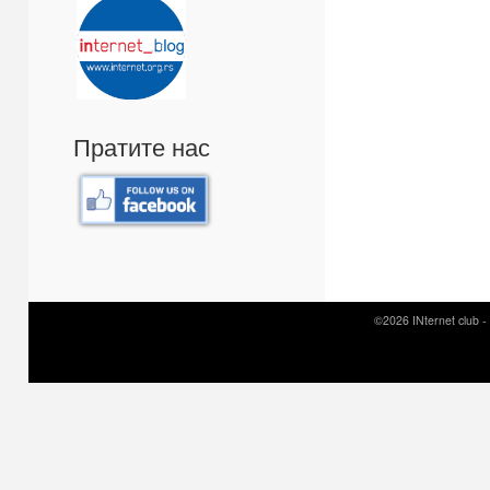
Пратите нас
©2026 INternet club -
Prirodni kamen c