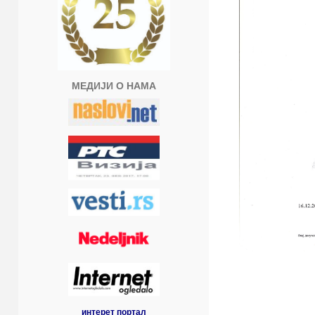
МЕДИЈИ О НАМА
интерет портал