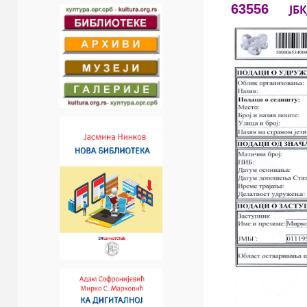
63556
ЈБК