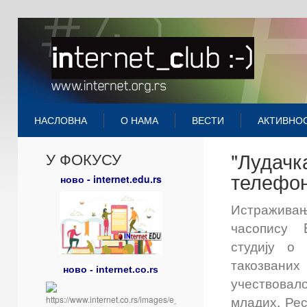
НАСЛОВНА
О НАМА
ВЕСТИ
АКТИВНО
"Лудачк
У ФОКУСУ
телефо
ново - internet.edu.rs
Истраживањ
часопису B
студију о
такозваних 
ново - internet.co.rs
учест
младих. Рес