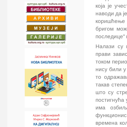
која је уче
наводи да ј
коришћење
бригом мож
последице“
Налази су 
прави зави
током перио
нису били у
то одражав
такав степе
што су стр
постигнућа
има озбиљ
функционис
времена ко