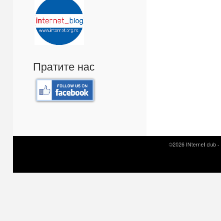
Пратите нас
©2026 INternet club -
Prirodni kamen c