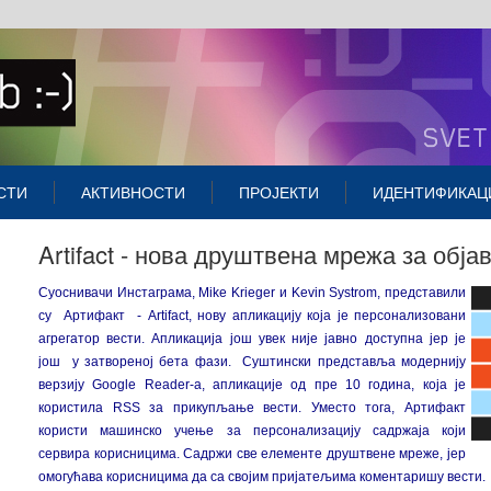
СТИ
АКТИВНОСТИ
ПРОЈЕКТИ
ИДЕНТИФИКАЦ
Artifact - нова друштвена мрежа за обја
Суоснивачи Инстаграма,
Mike Krieger
и
Kevin Systrom
, представили
су Артифакт - Artifact, нову апликацију која је персонализовани
агрегатор вести. Апликација још увек није јавно доступна јер је
још у затвореној бета фази. Суштински представља модернију
верзију Google Reader-a, апликације од пре 10 година, која је
користила RSS за прикупљање вести. Уместо тога, Артифакт
користи машинско учење за персонализацију садржаја који
сервира корисницима. Садржи све елементе друштвене мреже, јер
омогућава корисницима да са својим пријатељима коментаришу вести.