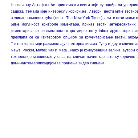
На почетку Артифакт ће приказивати вести које су одабрали уредни
садржај темама које интересују кориснике. Извори вести биће тести
великих новинских кућа (типа - The New York Times), али и неки мање
биће могућност контроле коментара, приказ вести интересантних 
коментарисање слањем коментара директно у inbox другог корисни
преклапа се са Твитеровом опцијом за коментарисање вести. Такођ
Твитер корисници размишљају о алтернативама. Ту су и друге сличне а
News, Pocket, Matter, чак и Meta . Иако је конкуренција велика, аутор
технологије машинског учења, на сличан начин као што су одличне 
доминантом апликацијом за праћење видео снимака.