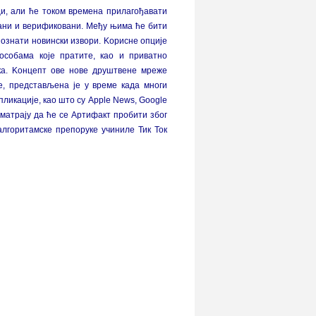
ци, али ће током времена прилагођавати
рани и верификовани. Међу њима ће бити
 познати новински извори. Kорисне опције
особама које пратите, као и приватно
ка. Kонцепт ове нове друштвене мреже
е, представљена је у време када многи
пликације, као што су Apple News, Google
и сматрају да ће се Артифакт пробити због
алгоритамске препоруке учиниле Тик Ток