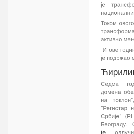
је трансф
националних
Током овог
трансформа
активно мењ
И ове годи
је подржао 
Ћирилиц
Седма го
домена обе
на поклон“
"Регистар 
Србије" (
Београду.
одлуч
је