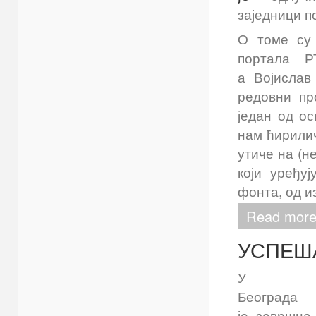
заједници п
О томе су 
портала Р
а Војислав
редовни пр
један од о
нам ћирилич
утиче на (н
који уређу
фонта, од и
Read more
УСПЕША
У Биб
Београд