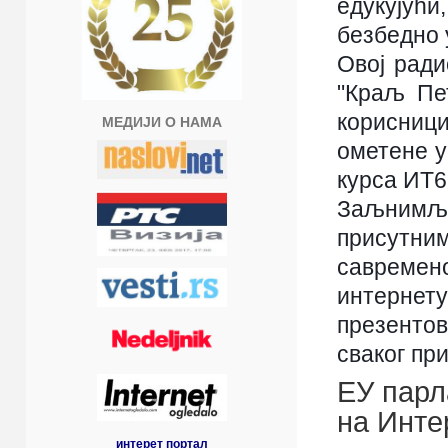
едукујући
безбедно 
Овој ради
"Краљ Пе
корисници
МЕДИЈИ О НАМА
ометене у
курса ИТ6
Заљнимљ
присутн
савремен
интернет
презенто
сваког пр
ЕУ парл
на Инте
интерет портал