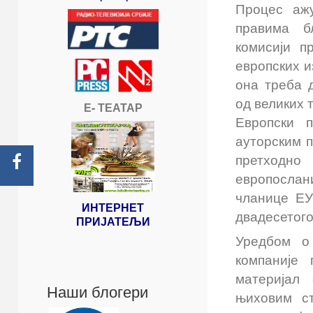
Процес аж
правима б
комисији п
европских и
она треба 
од великих 
Е- ТЕАТАР
Европски 
ауторским п
претходно
европослан
чланице ЕУ
ИНТЕРНЕТ
двадесетого
ПРИЈАТЕЉИ
Уредбом о
компаније 
материјал
Наши блогери
њиховим с