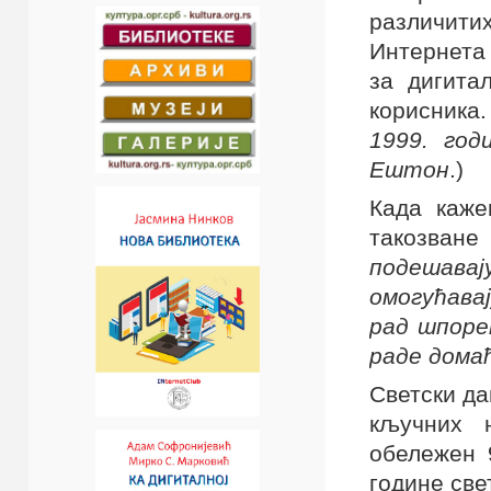
различити
Интернета
за дигита
корисника.
1999. год
Ештон
.)
Када каже
такозване
подешава
омогућа
рад шпоре
раде домаћ
Светски дан
кључних н
обележен 
године све