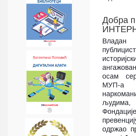
Добра п
ИНТЕР
Владан
публици
истори
ангажова
осам сер
МУП-а
наркомани
људима, 
Фондациј
превенци
одржао п