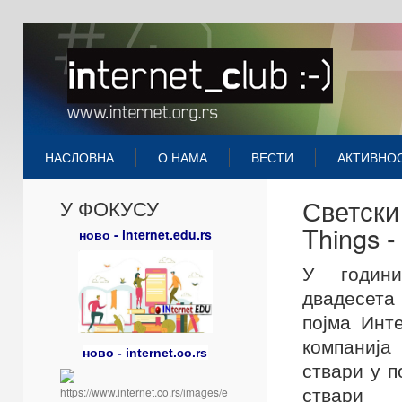
НАСЛОВНА
О НАМА
ВЕСТИ
АКТИВНО
Светски 
У ФОКУСУ
Things -
ново - internet.edu.rs
У години,
двадесет
појма Инт
компаниј
ново - internet.co.rs
ствари у п
ствари 