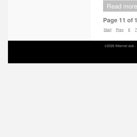
Read mor
Page 11 of 
Start
Prev
6
7
©2026 INternet club -
Prirodni kamen c