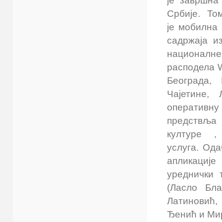
је завршна 
Србије. То
je мобилна
садржаја и
националне
расподела W
Београда, 
Чајетине,
оперативн
предствља 
културе 
услуга. Ода
апликације
уреднички 
(Ласло Бл
Латиновић,
Ђенић и Мир