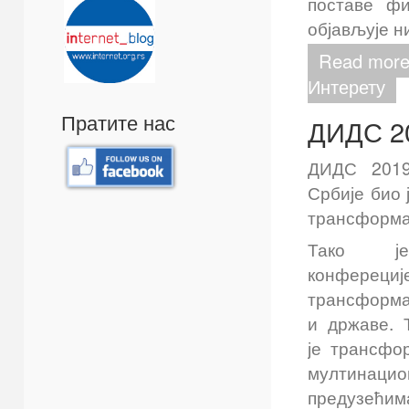
поставе фи
објављује н
Read more
Интерету
Пратите нас
ДИДС 20
ДИДС 2019
Србије био 
трансформац
Тако 
конферециј
трансформа
и државе. 
је трансфо
мултинаци
предузе