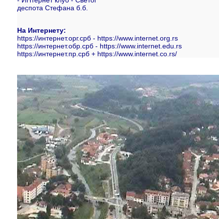
-
ИНтернет клуб - Светог
деспота Стефана б.б.
На Интернету:
https://интернет.орг.срб - https://www.internet.org.rs
https://интернет.обр.срб - https://www.internet.edu.rs
https://интернет.пр.срб + https://www.internet.co.rs/