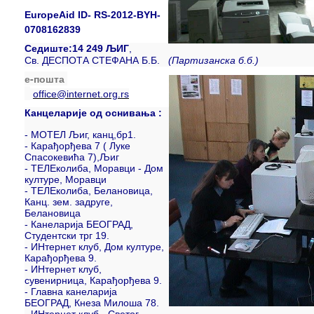
EuropeAid ID- RS-2012-BYH-
0708162839
Седиште:14 249 ЉИГ
,
Св. ДЕСПОТА СТЕФАНА Б.Б.
(Партизанска б.б.)
е-пошта
office@internet.org.rs
Канцеларије о
д оснивања :
- МОТЕЛ Љиг, канц,бр1.
- Карађорђева 7 ( Луке
Спасокевића 7),Љиг
- ТЕЛЕколиба, Моравци - Дом
културе, Моравци
- ТЕЛЕколиба, Белановица,
Канц. зем. задруге,
Белановица
- Канеларија БЕОГРАД,
Студентски трг 19.
- ИНтернет клуб, Дом културе,
Карађорђева 9.
- ИНтернет клуб,
сувенирница, Карађорђева 9.
- Главна канеларија
БЕОГРАД, Кнеза Милоша 78.