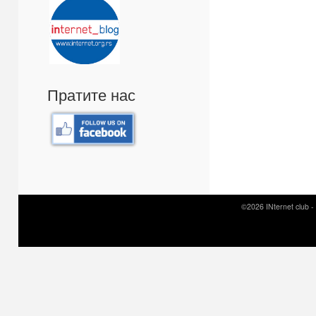
Пратите нас
©2026 INternet club -
Prirodni kamen c